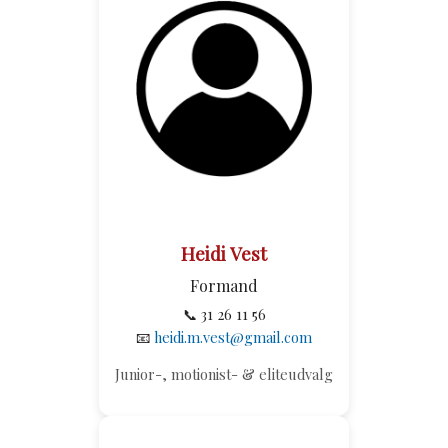
Heidi Vest
Formand
📞 31 26 11 56
📧
heidi.m.vest@gmail.com
Junior-, motionist- & eliteudvalg