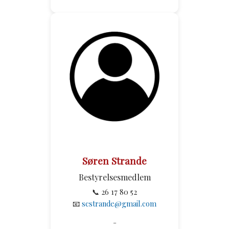
Søren Strande
Bestyrelsesmedlem
📞 26 17 80 52
📧
scstrande@gmail.com
-