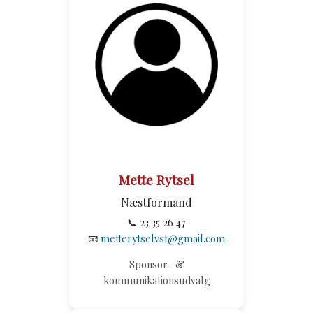
Mette Rytsel
Næstformand
📞 23 35 26 47
📧
metterytselvst@gmail.com
Sponsor- &
kommunikationsudvalg