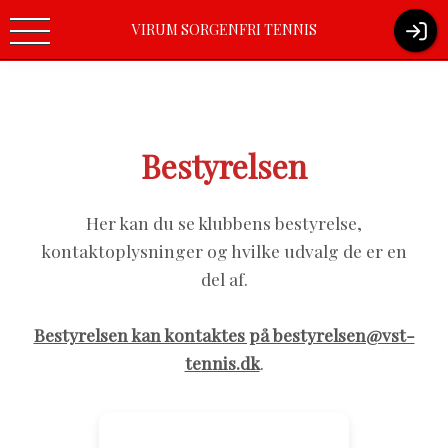
Virum-Sorgenfri Tennisklub / Boelvej 10/ 2830 Virum / Tlf.nr.
VIRUM SORGENFRI TENNIS
(+45) 45 85 14 32 /
kontoret@vst-tennis.dk
Bestyrelsen
Her kan du se klubbens bestyrelse,
kontaktoplysninger og hvilke udvalg de er en
del af.
Bestyrelsen kan kontaktes på bestyrelsen@vst-
tennis.dk
.