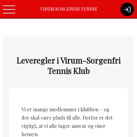
Virum-Sorgenfri Tennisklub / Boelvej 10/ 2830 Virum / Tlf.nr.
VIRUM SORGENFRI TENNIS
(+45) 45 85 14 32 /
kontoret@vst-tennis.dk
Leveregler i Virum-Sorgenfri
Tennis Klub
Vi er mange medlemmer i klubben – og
der skal være plads til alle. Derfor er det
vigtigt, at vi alle tager ansvar og viser
hensyn.