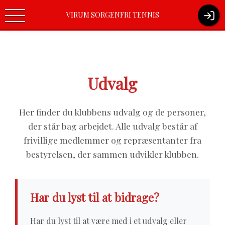
Virum-Sorgenfri Tennisklub / Boelvej 10/ 2830 Virum / Tlf.nr.
VIRUM SORGENFRI TENNIS
(+45) 45 85 14 32 /
kontoret@vst-tennis.dk
Udvalg
Her finder du klubbens udvalg og de personer,
der står bag arbejdet. Alle udvalg består af
frivillige medlemmer og repræsentanter fra
bestyrelsen, der sammen udvikler klubben.
Har du lyst til at bidrage?
Har du lyst til at være med i et udvalg eller