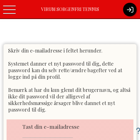
Virum-Sorgenfri Tennisklub / Boelvej 10/ 2830 Virum / Tlf.nr.
VIRUM SORGENFRI TENNIS
(+45) 45 85 14 32 /
kontoret@vst-tennis.dk
Skriv din e-mailadresse i feltet herunder.
Systemet danner et nyt password til dig, dette
password kan du selv rette/ændre bagefter ved at
logge ind på din profil.
Bemærk at har du kun glemt dit brugernavn, og altså
ikke dit password vil der alligevel af
sikkerhedsmæssige årsager blive dannet et nyt
password til dig.
Tast din e-mailadresse